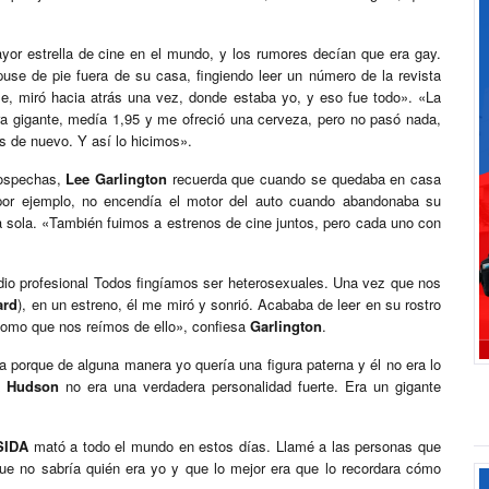
ayor estrella de cine en el mundo, y los rumores decían que era gay.
puse de pie fuera de su casa, fingiendo leer un número de la revista
le, miró hacia atrás una vez, donde estaba yo, y eso fue todo». «La
a gigante, medía 1,95 y me ofreció una cerveza, pero no pasó nada,
 de nuevo. Y así lo hicimos».
sospechas,
Lee Garlington
recuerda que cuando se quedaba en casa
por ejemplo, no encendía el motor del auto cuando abandonaba su
a sola. «También fuimos a estrenos de cine juntos, pero cada uno con
cidio profesional Todos fingíamos ser heterosexuales. Una vez que nos
ard
), en un estreno, él me miró y sonrió. Acababa de leer en su rostro
omo que nos reímos de ello», confiesa
Garlington
.
a porque de alguna manera yo quería una figura paterna y él no era lo
 Hudson
no era una verdadera personalidad fuerte. Era un gigante
SIDA
mató a todo el mundo en estos días. Llamé a las personas que
ue no sabría quién era yo y que lo mejor era que lo recordara cómo