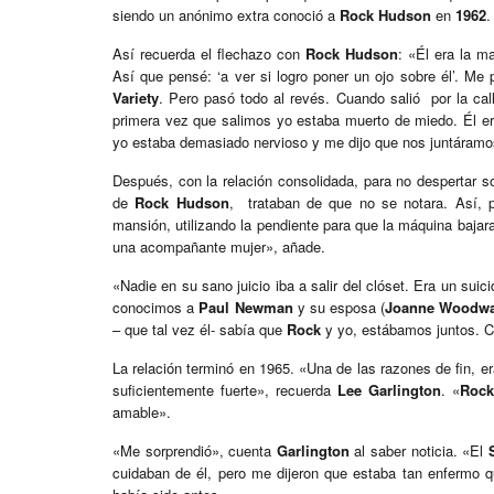
siendo un anónimo extra conoció a
Rock Hudson
en
1962
.
Así recuerda el flechazo con
Rock Hudson
: «Él era la m
Así que pensé: ‘a ver si logro poner un ojo sobre él’. Me 
Variety
. Pero pasó todo al revés. Cuando salió por la cal
primera vez que salimos yo estaba muerto de miedo. Él er
yo estaba demasiado nervioso y me dijo que nos juntáramos
Después, con la relación consolidada, para no despertar 
de
Rock Hudson
, trataban de que no se notara. Así, 
mansión, utilizando la pendiente para que la máquina bajar
una acompañante mujer», añade.
«Nadie en su sano juicio iba a salir del clóset. Era un sui
conocimos a
Paul Newman
y su esposa (
Joanne Woodw
– que tal vez él- sabía que
Rock
y yo, estábamos juntos. C
La relación terminó en 1965. «Una de las razones de fin, er
suficientemente fuerte», recuerda
Lee Garlington
. «
Rock
amable».
«Me sorprendió», cuenta
Garlington
al saber noticia. «El
cuidaban de él, pero me dijeron que estaba tan enfermo q