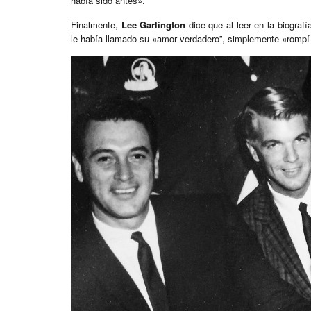
había sido antes».
Finalmente,
Lee Garlington
dice que al leer en la biograf
le había llamado su «amor verdadero”, simplemente «rompí a