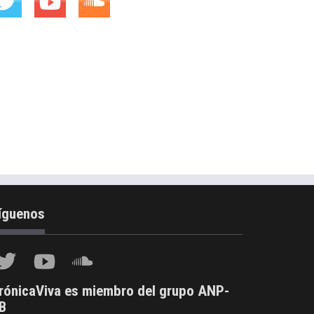
íguenos
rónicaViva es miembro del grupo ANP-
B