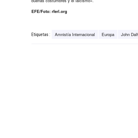
buenas costumbres y el laicismo».
EFE/Foto: rferl.org
Amnistía Internacional
Europa
John Dal
Etiquetas :