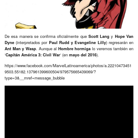
De esa manera se confirma oficialmente que
Scott Lang
y
Hope Van
Dyne
(interpretados por
Paul Rudd y Evangeline Lilly
) regresarán en
Ant Man y Wasp
. Aunque al
Hombre hormiga
lo veremos también en
‘
Capitán América 3: Civil War
‘ (en
mayo del 2016
).
https://www.facebook.com/MarvelLatinoamerica/photos/a.22210473451
9503.55182.137961399600504/979575665439069/?
type=3&__mref=message_bubble