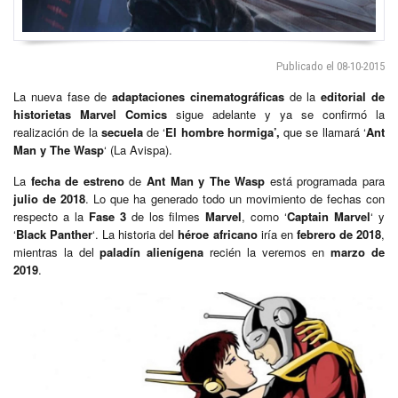
Publicado el 08-10-2015
La nueva fase de
adaptaciones cinematográficas
de la
editorial de
historietas Marvel Comics
sigue adelante y ya se confirmó la
realización de la
secuela
de ‘
El hombre hormiga’,
que se llamará ‘
Ant
Man y The Wasp
‘ (La Avispa).
La
fecha de estreno
de
Ant Man y The Wasp
está programada para
julio de 2018
. Lo que ha generado todo un movimiento de fechas con
respecto a la
Fase 3
de los filmes
Marvel
, como ‘
Captain
Marvel
‘ y
‘
Black Panther
‘. La historia del
héroe africano
iría en
febrero de 2018
,
mientras la del
paladín alienígena
recién la veremos en
marzo de
2019
.