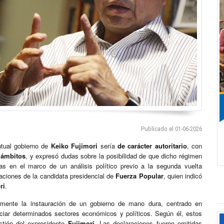
Publicado el 01-06-2026
ntual gobierno de
Keiko Fujimori
sería
de carácter autoritario
, con
 ámbitos
, y expresó dudas sobre la posibilidad de que dicho régimen
as en el marco de un análisis político previo a la segunda vuelta
maciones de la candidata presidencial de
Fuerza Popular
, quien indicó
ri
.
amente la instauración de un gobierno de mano dura, centrado en
iciar determinados sectores económicos y políticos. Según él, estos
estión del expresidente
Fujimori
. Las declaraciones fueron emitidas