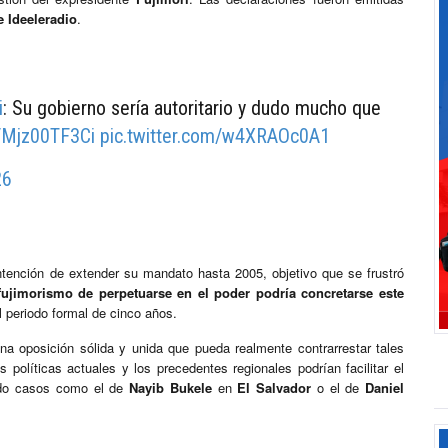
 Ideeleradio
.
i
: Su gobierno sería autoritario y dudo mucho que
o/Mjz00TF3Ci
pic.twitter.com/w4XRAOc0A1
26
ntención de extender su mandato hasta 2005, objetivo que se frustró
fujimorismo de perpetuarse en el poder podría concretarse este
l periodo formal de cinco años.
na oposición sólida y unida que pueda realmente contrarrestar tales
políticas actuales y los precedentes regionales podrían facilitar el
ando casos como el de
Nayib Bukele
en
El Salvador
o el de
Daniel