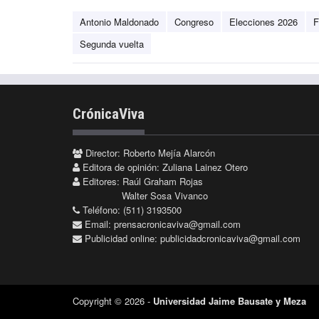
Antonio Maldonado
Congreso
Elecciones 2026
F
Segunda vuelta
CrónicaViva
Director: Roberto Mejía Alarcón
Editora de opinión: Zuliana Lainez Otero
Editores: Raúl Graham Rojas
Walter Sosa Vivanco
Teléfono: (511) 3193500
Email:
prensacronicaviva@gmail.com
Publicidad online:
publicidadcronicaviva@gmail.com
Copyright © 2026 -
Universidad Jaime Bausate y Meza