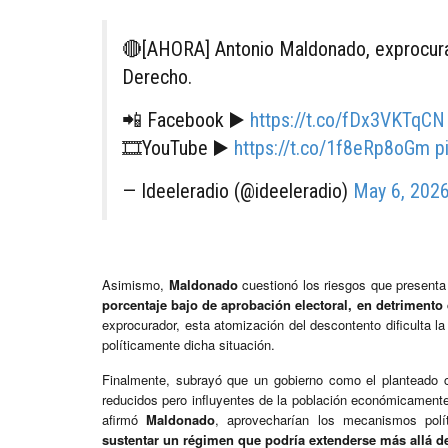
🔴[AHORA] Antonio Maldonado, exprocura
Derecho.
📲 Facebook ▶️
https://t.co/fDx3VKTqCN
🎞️YouTube ▶️
https://t.co/1f8eRp8oGm
p
— Ideeleradio (@ideeleradio)
May 6, 202
Asimismo,
Maldonado
cuestionó los riesgos que present
porcentaje bajo de aprobación electoral, en detrimento
exprocurador, esta atomización del descontento dificulta la
políticamente dicha situación.
Finalmente, subrayó que un gobierno como el planteado c
reducidos pero influyentes de la población económicamente
afirmó
Maldonado
, aprovecharían los mecanismos polí
sustentar un régimen que podría extenderse más allá d