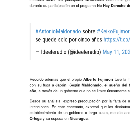
durante su participación en el programa
No Hay Derecho de
#AntonioMaldonado
sobre
#KeikoFujimor
se quede solo por cinco años
https://t.c
— Ideeleradio (@ideeleradio)
May 11, 20
Recordó además que el propio
Alberto Fujimori
tuvo la i
con su fuga a
Japón
. Según
Maldonado
,
el sueño del 
año
, a través de un gobierno que no se limite únicamente a
Desde su análisis, expresó preocupación por la falta de u
intenciones. En este escenario, expresó que las dinámicas 
establecimiento de un gobierno a largo plazo, mencion
Ortega
y su esposa en
Nicaragua
.