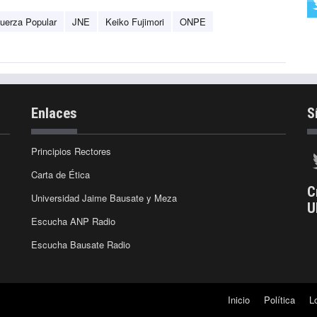
uerza Popular
JNE
Keiko Fujimori
ONPE
Enlaces
S
Principios Rectores
Carta de Ética
C
Universidad Jaime Bausate y Meza
U
Escucha ANP Radio
Escucha Bausate Radio
Inicio
Política
L