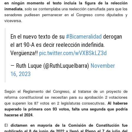
en ningún momento el texto incluía la figura de la relección
inmediata
, solo se contemplaba una reelección camuflada para que los
senadores pudiesen permanecer en el Congreso como diputados y
viceversa.
En el nuevo texto de su
#Bicameralidad
derogan
el art 90-A es decir reelección indefinida.
Vergüenza!!
pic.twitter.com/wVXBSkLZ3d
— Ruth Luque (@RuthLuqueIbarra)
November
16, 2023
Según el Reglamento del Congreso, al tratarse de un proyecto de
reforma constitucional se necesitan para su aprobación 2 votaciones
que superen los 87 votos en 2 legislaturas consecutivas.
Al haberse
superado la primera con 93 votos, falta una segunda que podría
hacerse el 2024
.
El
dictamen en mayoría de la Comisión de Constitución fue
publicado el 8 de junio de 2022 y llegó al Pleno el 7 de julio del