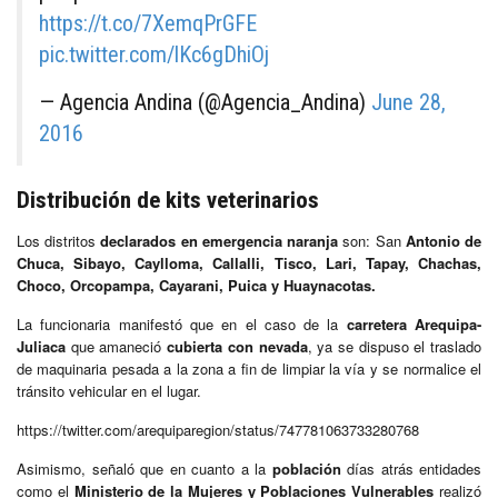
https://t.co/7XemqPrGFE
pic.twitter.com/lKc6gDhiOj
— Agencia Andina (@Agencia_Andina)
June 28,
2016
Distribución de kits veterinarios
Los distritos
declarados en emergencia naranja
son: San
Antonio de
Chuca, Sibayo, Caylloma, Callalli, Tisco, Lari, Tapay, Chachas,
Choco, Orcopampa, Cayarani, Puica y Huaynacotas.
La funcionaria manifestó que en el caso de la
carretera Arequipa-
Juliaca
que amaneció
cubierta con nevada
, ya se dispuso el traslado
de maquinaria pesada a la zona a fin de limpiar la vía y se normalice el
tránsito vehicular en el lugar.
https://twitter.com/arequiparegion/status/747781063733280768
Asimismo, señaló que en cuanto a la
población
días atrás entidades
como el
Ministerio de la Mujeres y Poblaciones Vulnerables
realizó