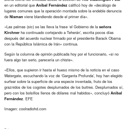
en un editorial que
Aníbal Fernández
calificó hoy de «decálogo de
lugares comunes que la operación montada sobre la endeble denuncia
de
Nisman
viene blandiendo desde el primer día».
«Las palmas (sic) se las lleva la frase ‘el Gobierno de la
señora
Kirchner
ha continuado cortejando a Teherán’, escrita pocos días
después del acuerdo nuclear firmado por el presidente Barack Obama
con la República Islámica de Irán» continua.
Según la columna de opinión publicada hoy por el funcionario, «si no
fuera algo tan serio, parecería un chiste».
«Ellos, que supieron ir hasta el hueso mismo de la noticia en el caso
Watergate, escuchando la voz de ‘Garganta Profunda’, hoy han elegido
surfear sobre la superficie de una especie inventada, fruto de los
graznidos de los cogotes desplumados de los buitres. Desplumados sí,
pero con los bolsillos llenos de dólares mal habidos», concluyó
Aníbal
Fernández
. EFE
Imagen: coolradiohd.com