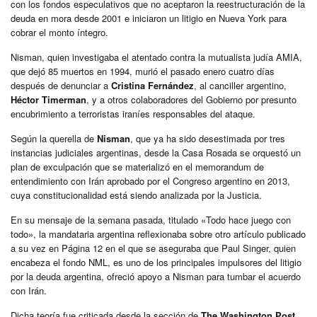
con los fondos especulativos que no aceptaron la reestructuración de la
deuda en mora desde 2001 e iniciaron un litigio en Nueva York para
cobrar el monto íntegro.
Nisman, quien investigaba el atentado contra la mutualista judía AMIA,
que dejó 85 muertos en 1994, murió el pasado enero cuatro días
después de denunciar a
Cristina Fernández
, al canciller argentino,
Héctor Timerman
, y a otros colaboradores del Gobierno por presunto
encubrimiento a terroristas iraníes responsables del ataque.
Según la querella de
Nisman
, que ya ha sido desestimada por tres
instancias judiciales argentinas, desde la Casa Rosada se orquestó un
plan de exculpación que se materializó en el memorandum de
entendimiento con Irán aprobado por el Congreso argentino en 2013,
cuya constitucionalidad está siendo analizada por la Justicia.
En su mensaje de la semana pasada, titulado «Todo hace juego con
todo», la mandataria argentina reflexionaba sobre otro artículo publicado
a su vez en Página 12 en el que se aseguraba que Paul Singer, quien
encabeza el fondo NML, es uno de los principales impulsores del litigio
por la deuda argentina, ofreció apoyo a Nisman para tumbar el acuerdo
con Irán.
Dicha teoría fue criticada desde la sección de
The Washington Post