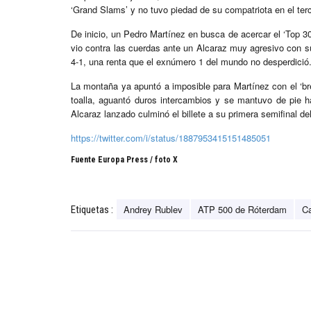
‘Grand Slams’ y no tuvo piedad de su compatriota en el ter
De inicio, un Pedro Martínez en busca de acercar el ‘Top 3
vio contra las cuerdas ante un Alcaraz muy agresivo con su
4-1, una renta que el exnúmero 1 del mundo no desperdició
La montaña ya apuntó a imposible para Martínez con el ‘bre
toalla, aguantó duros intercambios y se mantuvo de pie h
Alcaraz lanzado culminó el billete a su primera semifinal de
https://twitter.com/i/status/1887953415151485051
Fuente Europa Press / foto X
Andrey Rublev
ATP 500 de Róterdam
Ca
Etiquetas :