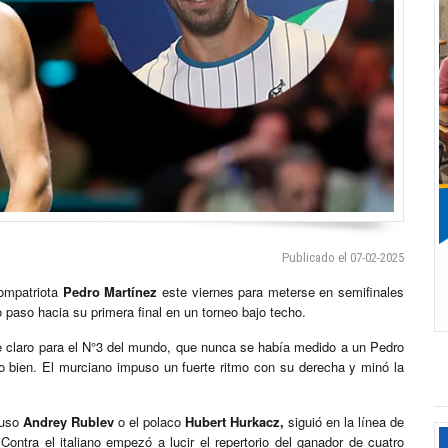
Publicado el 07-02-2025
compatriota
Pedro Martínez
este viernes para meterse en semifinales
 paso hacia su primera final en un torneo bajo techo.
ue claro para el N°3 del mundo, que nunca se había medido a un Pedro
o bien. El murciano impuso un fuerte ritmo con su derecha y minó la
ruso
Andrey Rublev
o el polaco
Hubert Hurkacz,
siguió en la línea de
ontra el italiano empezó a lucir el repertorio del ganador de cuatro