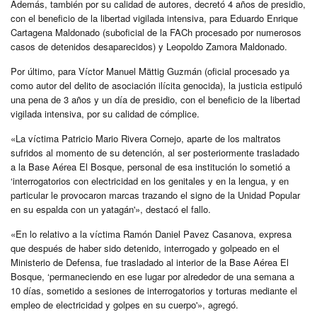
Además, también por su calidad de autores, decretó 4 años de presidio,
con el beneficio de la libertad vigilada intensiva, para Eduardo Enrique
Cartagena Maldonado (suboficial de la FACh procesado por numerosos
casos de detenidos desaparecidos) y Leopoldo Zamora Maldonado.
Por último, para Víctor Manuel Mättig Guzmán (oficial procesado ya
como autor del delito de asociación ilícita genocida), la justicia estipuló
una pena de 3 años y un día de presidio, con el beneficio de la libertad
vigilada intensiva, por su calidad de cómplice.
«La víctima Patricio Mario Rivera Cornejo, aparte de los maltratos
sufridos al momento de su detención, al ser posteriormente trasladado
a la Base Aérea El Bosque, personal de esa institución lo sometió a
‘interrogatorios con electricidad en los genitales y en la lengua, y en
particular le provocaron marcas trazando el signo de la Unidad Popular
en su espalda con un yatagán'», destacó el fallo.
«En lo relativo a la víctima Ramón Daniel Pavez Casanova, expresa
que después de haber sido detenido, interrogado y golpeado en el
Ministerio de Defensa, fue trasladado al interior de la Base Aérea El
Bosque, ‘permaneciendo en ese lugar por alrededor de una semana a
10 días, sometido a sesiones de interrogatorios y torturas mediante el
empleo de electricidad y golpes en su cuerpo'», agregó.