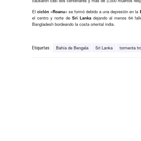
causaron casi dos centenares y más de 3,000 muertos res
El
ciclón «Roanu»
se formó debido a una depresión en la
el centro y norte de
Sri Lanka
dejando al menos 64 falle
Bangladesh bordeando la costa oriental india.
Bahía de Bengala
Sri Lanka
tormenta tr
Etiquetas :