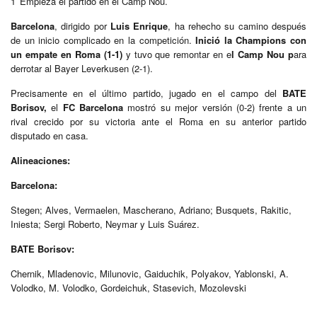
1′ Empieza el partido en el Camp Nou.
Barcelona
, dirigido por
Luis Enrique
, ha rehecho su camino después
de un inicio complicado en la competición.
Inició la Champions con
un empate en Roma (1-1)
y tuvo que remontar en e
l Camp Nou p
ara
derrotar al Bayer Leverkusen (2-1).
Precisamente en el último partido, jugado en el campo del
BATE
Borisov,
el
FC Barcelona
mostró su mejor versión (0-2) frente a un
rival crecido por su victoria ante el Roma en su anterior partido
disputado en casa.
Alineaciones:
Barcelona:
Stegen; Alves, Vermaelen, Mascherano, Adriano; Busquets, Rakitic,
Iniesta; Sergi Roberto, Neymar y Luis Suárez.
BATE Borisov:
Chernik, Mladenovic, Milunovic, Gaiduchik, Polyakov, Yablonski, A.
Volodko, M. Volodko, Gordeichuk, Stasevich, Mozolevski