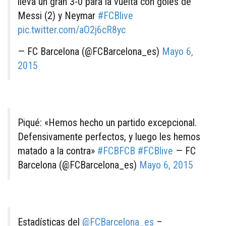
lleva un gran 3-0 para la vuelta con goles de
Messi (2) y Neymar
#FCBlive
pic.twitter.com/aO2j6cR8yc
— FC Barcelona (@FCBarcelona_es)
Mayo 6,
2015
Piqué: «Hemos hecho un partido excepcional.
Defensivamente perfectos, y luego les hemos
matado a la contra»
#FCBFCB
#FCBlive
— FC
Barcelona (@FCBarcelona_es)
Mayo 6, 2015
Estadísticas del
@FCBarcelona_es
–