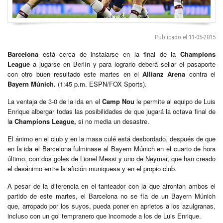
Publicado el 11-05-2015
Barcelona
está cerca de instalarse en la final de la
Champions
League
a jugarse en Berlín y para lograrlo deberá sellar el pasaporte
con otro buen resultado este martes en el
Allianz Arena
contra el
Bayern Múnich.
(1:45 p.m. ESPN/FOX Sports).
La ventaja de 3-0 de la ida en el
Camp Nou
le permite al equipo de Luis
Enrique albergar todas las posibilidades de que jugará la octava final de
l
a Champions League,
si no media un desastre.
El ánimo en el club y en la masa culé está desbordado, después de que
en la ida el Barcelona fulminase al Bayern Múnich en el cuarto de hora
último, con dos goles de Lionel Messi y uno de Neymar, que han creado
el desánimo entre la afición muniquesa y en el propio club.
A pesar de la diferencia en el tanteador con la que afrontan ambos el
partido de este martes, el Barcelona no se fía de un Bayern Múnich
que, arropado por los suyos, pueda poner en aprietos a los azulgranas,
incluso con un gol tempranero que incomode a los de Luis Enrique.