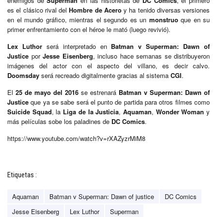
enemigos de
Superman
en las historietas de
DC Comics
, el primero
es el clásico rival del
Hombre de Acero
y ha tenido diversas versiones
en el mundo gráfico, mientras el segundo es un
monstruo
que en su
primer enfrentamiento con el héroe le mató (luego revivió).
Lex Luthor
será interpretado en
Batman v Superman: Dawn of
Justice
por
Jesse Eisenberg
, incluso hace semanas se distribuyeron
imágenes del actor con el aspecto del villano, es decir calvo.
Doomsday
será recreado digitalmente gracias al sistema
CGI
.
El
25 de mayo del 2016
se estrenará
Batman v Superman: Dawn of
Justice
que ya se sabe será el punto de partida para otros filmes como
Suicide Squad
, la
Liga de la Justicia
,
Aquaman
,
Wonder Woman
y
más películas sobe los paladines de
DC Comics
.
https://www.youtube.com/watch?v=rXAZyzrMiM8
Etiquetas :
Aquaman
Batman v Superman: Dawn of justice
DC Comics
Jesse Eisenberg
Lex Luthor
Superman