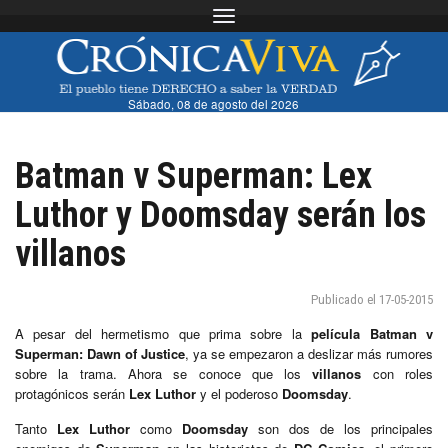
Toggle navigation
Sábado, 08 de agosto del 2026
Batman v Superman: Lex
Luthor y Doomsday serán los
villanos
Publicado el 17-05-2015
A pesar del hermetismo que prima sobre la
película
Batman v
Superman: Dawn of Justice
, ya se empezaron a deslizar más rumores
sobre la trama. Ahora se conoce que los
villanos
con roles
protagónicos serán
Lex Luthor
y el poderoso
Doomsday
.
Tanto
Lex Luthor
como
Doomsday
son dos de los principales