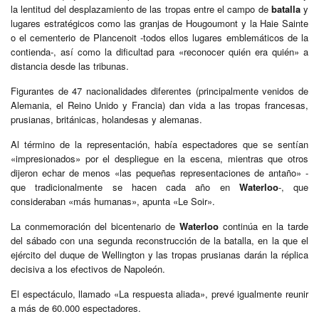
la lentitud del desplazamiento de las tropas entre el campo de
batalla
y
lugares estratégicos como las granjas de Hougoumont y la Haie Sainte
o el cementerio de Plancenoit -todos ellos lugares emblemáticos de la
contienda-, así como la dificultad para «reconocer quién era quién» a
distancia desde las tribunas.
Figurantes de 47 nacionalidades diferentes (principalmente venidos de
Alemania, el Reino Unido y Francia) dan vida a las tropas francesas,
prusianas, británicas, holandesas y alemanas.
Al término de la representación, había espectadores que se sentían
«impresionados» por el despliegue en la escena, mientras que otros
dijeron echar de menos «las pequeñas representaciones de antaño» -
que tradicionalmente se hacen cada año en
Waterloo
-, que
consideraban «más humanas», apunta «Le Soir».
La conmemoración del bicentenario de
Waterloo
continúa en la tarde
del sábado con una segunda reconstrucción de la batalla, en la que el
ejército del duque de Wellington y las tropas prusianas darán la réplica
decisiva a los efectivos de Napoleón.
El espectáculo, llamado «La respuesta aliada», prevé igualmente reunir
a más de 60.000 espectadores.