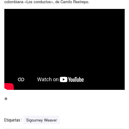
colombiana «Los conductos», de Camilo Restrepo.
⊕
Sigourney Weaver
Etiquetas :