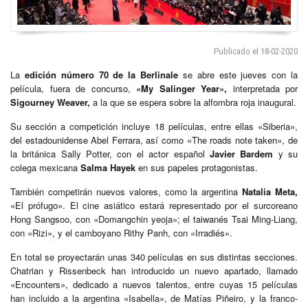
Publicado el 18-02-2020
La
edición número 70 de la Berlinale
se abre este jueves con la
película, fuera de concurso,
«My Salinger Year»,
interpretada por
Sigourney Weaver,
a la que se espera sobre la alfombra roja inaugural.
Su sección a competición incluye 18 películas, entre ellas «Siberia»,
del estadounidense Abel Ferrara, así como «The roads note taken», de
la británica Sally Potter, con el actor español
Javier Bardem
y su
colega mexicana
Salma Hayek
en sus papeles protagonistas.
También competirán nuevos valores, como la argentina
Natalia Meta,
«El prófugo». El cine asiático estará representado por el surcoreano
Hong Sangsoo, con «Domangchin yeoja»; el taiwanés Tsai Ming-Liang,
con «Rizi», y el camboyano Rithy Panh, con «Irradiés».
En total se proyectarán unas 340 películas en sus distintas secciones.
Chatrian y Rissenbeck han introducido un nuevo apartado, llamado
«Encounters», dedicado a nuevos talentos, entre cuyas 15 películas
han incluido a la argentina «Isabella», de Matías Piñeiro, y la franco-