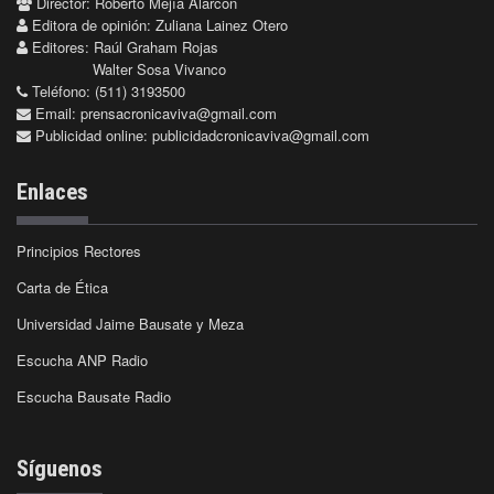
Director: Roberto Mejía Alarcón
Editora de opinión: Zuliana Lainez Otero
Editores: Raúl Graham Rojas
Walter Sosa Vivanco
Teléfono: (511) 3193500
Email:
prensacronicaviva@gmail.com
Publicidad online:
publicidadcronicaviva@gmail.com
Enlaces
Principios Rectores
Carta de Ética
Universidad Jaime Bausate y Meza
Escucha ANP Radio
Escucha Bausate Radio
Síguenos