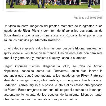
Publicado el 20-05-2015
Un video muestra imágenes del preciso momento de la agresión a los
jugadores de
River Plate
y permiten identificar a los dos barristas de
Boca Juniors
que lanzaron una sustancia tóxica al túnel por el cual
salían los dirigidos por
Marcelo Gallardo
.
En el video se aprecia a dos hinchas que, desde la tribuna, emplean un
spray sobre el ventilador de la manga. Uno de ellos está con camiseta
amarilla y gorro azul y, mediante el spray, lanza la sustancia.
Según informan fuentes allegadas al club, se trata de Adrián
Napolitano, conocido como «el
Panadero»
, quien tras lanzar la
sustancia que causó quemaduras a los jugadores de
River Plate
se
alejó de la manga. Luego, otro barrista, con un gorro sobre la cabeza,
Federico Blanco
, siguió sus pasos. Junto a ellos estaba otro apodado
“
el Mono”.
Estos arrojaron el material tóxico por el costado de la manga,
aparentemente levantando los seguros de la misma. Mientras tanto,
otro hincha prendía una bengala a unos pocos metros.