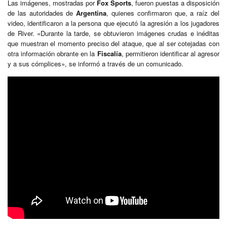
Las imágenes, mostradas por
Fox Sports
, fueron puestas a disposición
de las autoridades de
Argentina
, quienes confirmaron que, a raíz del
video, identificaron a la persona que ejecutó la agresión a los jugadores
de River. «Durante la tarde, se obtuvieron imágenes crudas e inéditas
que muestran el momento preciso del ataque, que al ser cotejadas con
otra información obrante en la
Fiscalía
, permitieron identificar al agresor
y a sus cómplices», se informó a través de un comunicado.