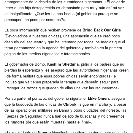
amargamente de la desidia de las autoridades nigerianas. «El dolor de
tener a una hija desaparecida es demasiado para mí y aún así mi voz
es insignificante. ¿Qué les hemos hecho (al gobierno) para que se
preocupen tan poco por nosotros?».
La poca información que reciben proviene de
Bring Back Our Girls
(Devolvednos a nuestras chicas), una asociación que se creó poco
después del secuestro y que ha intentado por todos los medios que el
tema permanezca en la agenda del gobierno y también en la primera
página de los medios nigerianos e internacionales.
El gobernador de Borno,
Kashim Shettima
, pidió a los padres que no
pierdan la esperanza y les aseguró que las autoridades nigerianas creen
«de forma realista que esas pobres chicas serán encontradas» e
incluso que ya tienen preparada la terapia que deberán seguir para
«recoger los trozos que queden de ellas una vez las recuperemos».
Por su parte, el portavoz del gobierno nigeriano,
Mike Omeri
, aseguró
que la búsqueda de las chicas de
Chibok
«sigue en marcha y, a pesar
de las operaciones militares en Bama y otras ciudades del noreste, las
Fuerzas de Seguridad nunca han dejado de buscarlas y no creeremos
los rumores (de que están muertas) hasta el final».
El expresidente de
Nigeria
Goodluck Jonathan fue duramente criticado