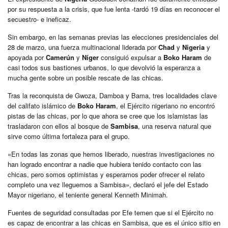
por su respuesta a la crisis, que fue lenta -tardó 19 días en reconocer el
secuestro- e ineficaz.
Sin embargo, en las semanas previas las elecciones presidenciales del
28 de marzo, una fuerza multinacional liderada por
Chad
y
Nigeria
y
apoyada por
Camerún
y
Níger
consiguió expulsar a
Boko Haram
de
casi todos sus bastiones urbanos, lo que devolvió la esperanza a
mucha gente sobre un posible rescate de las chicas.
Tras la reconquista de Gwoza, Damboa y Bama, tres localidades clave
del califato islámico de
Boko Haram
, el Ejército nigeriano no encontró
pistas de las chicas, por lo que ahora se cree que los islamistas las
trasladaron con ellos al bosque de
Sambisa
, una reserva natural que
sirve como última fortaleza para el grupo.
«En todas las zonas que hemos liberado, nuestras investigaciones no
han logrado encontrar a nadie que hubiera tenido contacto con las
chicas, pero somos optimistas y esperamos poder ofrecer el relato
completo una vez lleguemos a Sambisa», declaró el jefe del Estado
Mayor nigeriano, el teniente general Kenneth Minimah.
Fuentes de seguridad consultadas por Efe temen que si el Ejército no
es capaz de encontrar a las chicas en Sambisa, que es el único sitio en