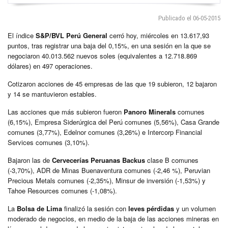
Publicado el 06-05-2015
El índice
S&P/BVL Perú General
cerró hoy, miércoles en 13.617,93
puntos, tras registrar una baja del 0,15%, en una sesión en la que se
negociaron 40.013.562 nuevos soles (equivalentes a 12.718.869
dólares) en 497 operaciones.
Cotizaron acciones de 45 empresas de las que 19 subieron, 12 bajaron
y 14 se mantuvieron estables.
Las acciones que más subieron fueron
Panoro Minerals
comunes
(6,15%), Empresa Siderúrgica del Perú comunes (5,56%), Casa Grande
comunes (3,77%), Edelnor comunes (3,26%) e Intercorp Financial
Services comunes (3,10%).
Bajaron las de
Cervecerías Peruanas Backus
clase B comunes
(-3,70%), ADR de Minas Buenaventura comunes (-2,46 %), Peruvian
Precious Metals comunes (-2,35%), Minsur de inversión (-1,53%) y
Tahoe Resources comunes (-1,08%).
La
Bolsa de Lima
finalizó la sesión con
leves pérdidas
y un volumen
moderado de negocios, en medio de la baja de las acciones mineras en