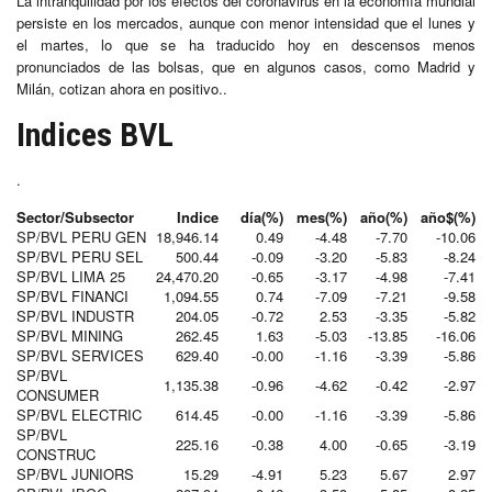
La intranquilidad por los efectos del coronavirus en la economía mundial
persiste en los mercados, aunque con menor intensidad que el lunes y
el martes, lo que se ha traducido hoy en descensos menos
pronunciados de las bolsas, que en algunos casos, como Madrid y
Milán, cotizan ahora en positivo..
Indices BVL
.
Sector/Subsector
Indice
día(%)
mes(%)
año(%)
año$(%)
SP/BVL PERU GEN
18,946.14
0.49
-4.48
-7.70
-10.06
SP/BVL PERU SEL
500.44
-0.09
-3.20
-5.83
-8.24
SP/BVL LIMA 25
24,470.20
-0.65
-3.17
-4.98
-7.41
SP/BVL FINANCI
1,094.55
0.74
-7.09
-7.21
-9.58
SP/BVL INDUSTR
204.05
-0.72
2.53
-3.35
-5.82
SP/BVL MINING
262.45
1.63
-5.03
-13.85
-16.06
SP/BVL SERVICES
629.40
-0.00
-1.16
-3.39
-5.86
SP/BVL
1,135.38
-0.96
-4.62
-0.42
-2.97
CONSUMER
SP/BVL ELECTRIC
614.45
-0.00
-1.16
-3.39
-5.86
SP/BVL
225.16
-0.38
4.00
-0.65
-3.19
CONSTRUC
SP/BVL JUNIORS
15.29
-4.91
5.23
5.67
2.97