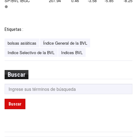
SP/BVL IBGC
207.94
0.46
-3.58
-5.85
-8.25
⊕
Etiquetas :
bolsas asiáticas
Índice General de la BVL
Indice Selectivo de la BVL
Indices BVL
Buscar
Buscar