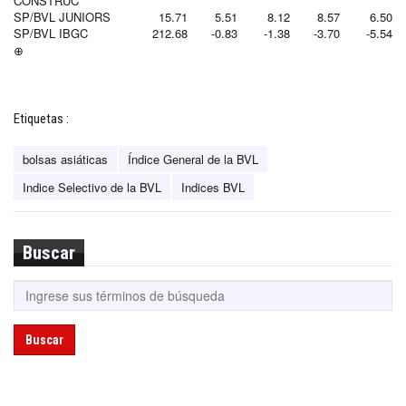
CONSTRUC
SP/BVL JUNIORS
15.71
5.51
8.12
8.57
6.50
SP/BVL IBGC
212.68
-0.83
-1.38
-3.70
-5.54
⊕
Etiquetas :
bolsas asiáticas
Índice General de la BVL
Indice Selectivo de la BVL
Indices BVL
Buscar
Buscar