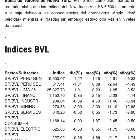
Bolsa de Valores de Nueva York:
Wall Street cerró este martes en
territorio mixto, con los índices del Dow Jones y el S&P 500 claramente
a la baja debido a las consecuencias del coronavirus -Apple lideró
pérdidas- mientras el Nasdaq sin embargo estuvo otra vez en niveles
de récord.
.
Indices BVL
.
Sector/Subsector
Indice
día(%)
mes(%)
año(%)
año$(%)
SP/BVL PERU GEN
19,600.07
-1.22
-1.18
-4.51
-6.33
SP/BVL PERU SEL
517.41
-1.31
0.08
-2.64
-4.49
SP/BVL LIMA 25
25,327.73
-1.01
0.23
-1.65
-3.53
SP/BVL FINANCI
1,152.76
-0.85
-2.15
-2.28
-4.14
SP/BVL INDUSTR
208.04
-0.39
4.53
-1.46
-3.34
SP/BVL MINING
270.58
-2.03
-2.09
-11.19
-12.88
SP/BVL SERVICES
640.26
-0.53
0.55
-1.73
-3.60
SP/BVL
1,168.14
-0.90
-1.87
2.45
0.50
CONSUMER
SP/BVL ELECTRIC
625.05
-0.53
0.55
-1.73
-3.60
SP/BVL
227.02
-0.36
4.86
0.17
-1.74