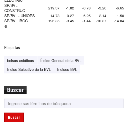
ELECTRIC
SP/BVL
219.37
-1.82
-0.78
-3.20
-6.65
CONSTRUC
SP/BVL JUNIORS
14.78
0.27
6.25
2.14
-1.50
SP/BVL IBGC
196.85
-3.45
-1.44
-10.87
-14.04
⊕
Etiquetas :
bolsas asiáticas
Índice General de la BVL
Indice Selectivo de la BVL
Indices BVL
Buscar
Buscar