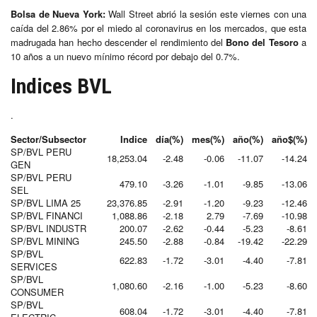
Bolsa de Nueva York:
Wall Street abrió la sesión este viernes con una
caída del 2.86% por el miedo al coronavirus en los mercados, que esta
madrugada han hecho descender el rendimiento del
Bono del Tesoro
a
10 años a un nuevo mínimo récord por debajo del 0.7%.
Indices BVL
.
Sector/Subsector
Indice
día(%)
mes(%)
año(%)
año$(%)
SP/BVL PERU
18,253.04
-2.48
-0.06
-11.07
-14.24
GEN
SP/BVL PERU
479.10
-3.26
-1.01
-9.85
-13.06
SEL
SP/BVL LIMA 25
23,376.85
-2.91
-1.20
-9.23
-12.46
SP/BVL FINANCI
1,088.86
-2.18
2.79
-7.69
-10.98
SP/BVL INDUSTR
200.07
-2.62
-0.44
-5.23
-8.61
SP/BVL MINING
245.50
-2.88
-0.84
-19.42
-22.29
SP/BVL
622.83
-1.72
-3.01
-4.40
-7.81
SERVICES
SP/BVL
1,080.60
-2.16
-1.00
-5.23
-8.60
CONSUMER
SP/BVL
608.04
-1.72
-3.01
-4.40
-7.81