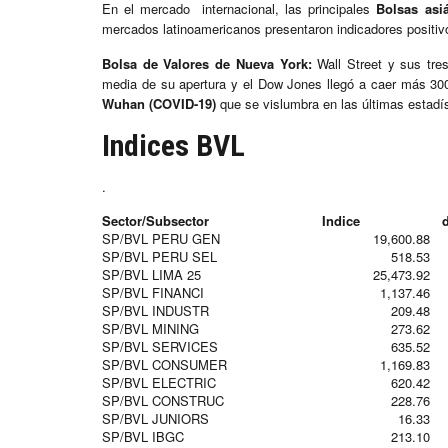
En el mercado internacional, las principales
Bolsas asi
mercados latinoamericanos presentaron indicadores positivos
Bolsa de Valores de Nueva York:
Wall Street y sus tre
media de su apertura y el Dow Jones llegó a caer más 30
Wuhan (COVID-19)
que se vislumbra en las últimas estadís
Indices BVL
.
Sector/Subsector
Indice
dí
SP/BVL PERU GEN
19,600.88
SP/BVL PERU SEL
518.53
SP/BVL LIMA 25
25,473.92
SP/BVL FINANCI
1,137.46
SP/BVL INDUSTR
209.48
SP/BVL MINING
273.62
SP/BVL SERVICES
635.52
SP/BVL CONSUMER
1,169.83
SP/BVL ELECTRIC
620.42
SP/BVL CONSTRUC
228.76
SP/BVL JUNIORS
16.33
SP/BVL IBGC
213.10