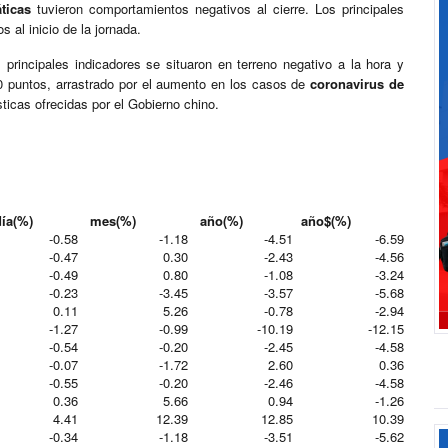
áticas
tuvieron comportamientos negativos al cierre. Los principales
 al inicio de la jornada.
s principales indicadores se situaron en terreno negativo a la hora y
0 puntos, arrastrado por el aumento en los casos de
coronavirus de
ticas ofrecidas por el Gobierno chino.
a(%)
mes(%)
año(%)
año$(%)
-0.58
-1.18
-4.51
-6.59
-0.47
0.30
-2.43
-4.56
-0.49
0.80
-1.08
-3.24
-0.23
-3.45
-3.57
-5.68
0.11
5.26
-0.78
-2.94
-1.27
-0.99
-10.19
-12.15
-0.54
-0.20
-2.45
-4.58
-0.07
-1.72
2.60
0.36
-0.55
-0.20
-2.46
-4.58
0.36
5.66
0.94
-1.26
4.41
12.39
12.85
10.39
-0.34
-1.18
-3.51
-5.62