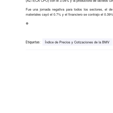
(AZTECA CPO) con el 3.04% y la productora de lácteos Gr
Fue una jornada negativa para todos los sectores, el de
materiales cayó el 0.7% y el financiero se contrajo el 0.39
⊕
Índice de Precios y Cotizaciones de la BMV
Etiquetas :