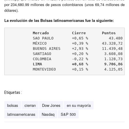
por 234,680.99 millones de pesos colombianos (unos 69,74 millones de
dólares).
La evolución de las Bolsas latinoamericanas fue la siguiente:
           Mercado          Cierre       Puntos
	   SAO PAULO        +0,65 %         43.480

	   MÉXICO           +0,39 %      43.328,72

	   BUENOS AIRES     +2,93 %      11.439,48

	   SANTIAGO         +0,20 %       3.608,08

	   COLOMBIA         -0,22 %       1.128,73

LIMA             +0,68 %       9.706,86
	   MONTEVIDEO       +0,15 %       4.125,05
Etiquetas :
bolsas
cierran
Dow Jones
en su mayoría
latinoamericanas
Nasdaq
S&P 500