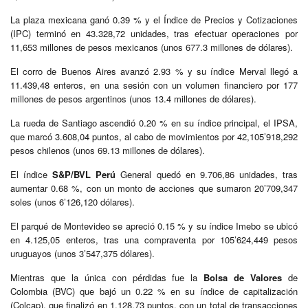
La plaza mexicana ganó 0.39 % y el Índice de Precios y Cotizaciones
(IPC) terminó en 43.328,72 unidades, tras efectuar operaciones por
11,653 millones de pesos mexicanos (unos 677.3 millones de dólares).
El corro de Buenos Aires avanzó 2.93 % y su índice Merval llegó a
11.439,48 enteros, en una sesión con un volumen financiero por 177
millones de pesos argentinos (unos 13.4 millones de dólares).
La rueda de Santiago ascendió 0.20 % en su índice principal, el IPSA,
que marcó 3.608,04 puntos, al cabo de movimientos por 42,105’918,292
pesos chilenos (unos 69.13 millones de dólares).
El índice
S&P/BVL Perú
General quedó en 9.706,86 unidades, tras
aumentar 0.68 %, con un monto de acciones que sumaron 20’709,347
soles (unos 6’126,120 dólares).
El parqué de Montevideo se apreció 0.15 % y su índice Imebo se ubicó
en 4.125,05 enteros, tras una compraventa por 105’624,449 pesos
uruguayos (unos 3’547,375 dólares).
Mientras que la única con pérdidas fue la
Bolsa de Valores
de
Colombia (BVC) que bajó un 0.22 % en su índice de capitalización
(Colcap), que finalizó en 1.128,73 puntos, con un total de transacciones