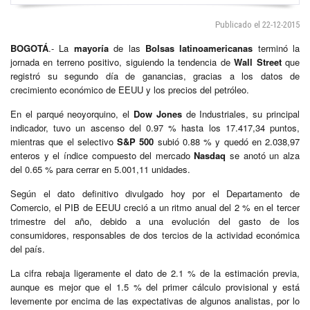
Publicado el 22-12-2015
BOGOTÁ
.- La
mayoría
de las
Bolsas
latinoamericanas
terminó la
jornada en terreno positivo, siguiendo la tendencia de
Wall Street
que
registró su segundo día de ganancias, gracias a los datos de
crecimiento económico de EEUU y los precios del petróleo.
En el parqué neoyorquino, el
Dow Jones
de Industriales, su principal
indicador, tuvo un ascenso del 0.97 % hasta los 17.417,34 puntos,
mientras que el selectivo
S&P 500
subió 0.88 % y quedó en 2.038,97
enteros y el índice compuesto del mercado
Nasdaq
se anotó un alza
del 0.65 % para cerrar en 5.001,11 unidades.
Según el dato definitivo divulgado hoy por el Departamento de
Comercio, el PIB de EEUU creció a un ritmo anual del 2 % en el tercer
trimestre del año, debido a una evolución del gasto de los
consumidores, responsables de dos tercios de la actividad económica
del país.
La cifra rebaja ligeramente el dato de 2.1 % de la estimación previa,
aunque es mejor que el 1.5 % del primer cálculo provisional y está
levemente por encima de las expectativas de algunos analistas, por lo