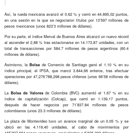
Así, la rueda mexicana avanzó el 0.62 % y cerró en 44.895,02 puntos,
en una sesión en la que se negociaron títulos por 13’597 millones de
pesos mexicanos (unos 823’3 millones de dólares).
Por su parte, el índice Merval de Buenos Aires alcanzó un nuevo récord
al ascender el 2,88 % tras estacionarse en 14.173,87 unidades, con un
total de transacciones por 584.7 millones de pesos argentinos (60.4
millones de dólares).
Asimismo, la
Bolsa
de Comercio de Santiago ganó el 1.10 % en su
índice principal, el IPSA, que marcó 3.844,66 enteros, tras efectuar
operaciones por 47,276’788,298 pesos chilenos (unos 66’58 millones de
dólares).
La
Bolsa
de Valores
de Colombia (BVC) aumentó el 1.67 % en su
índice de capitalización (Colcap), que cerró en 1.139,17 puntos,
después de hacer negocios por 71’837.84 millones de pesos
colombianos (unos 23.3 millones de dólares).
La plaza de Montevideo tuvo un avance marginal de un 0.05 % y se
ubicó en las 4.119,40 unidades, al cabo de movimientos por
165’297.684 pesos uruguayos, equivalentes a 5’605,903 dólares.