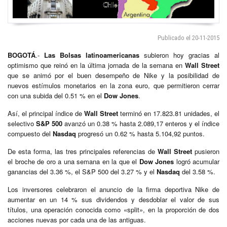
Publicado el 20-11-2015
BOGOTÁ
.-
Las Bolsas latinoamericanas
subieron hoy gracias al
optimismo que reinó en la última jornada de la semana en
Wall Street
que se animó por el buen desempeño de Nike y la posibilidad de
nuevos estímulos monetarios en la zona euro, que permitieron cerrar
con una subida del 0.51 % en el
Dow Jones
.
Así, el principal índice de
Wall Street
terminó en 17.823.81 unidades, el
selectivo
S&P 500
avanzó un 0.38 % hasta 2.089,17 enteros y el índice
compuesto del
Nasdaq
progresó un 0.62 % hasta 5.104,92 puntos.
De esta forma, las tres principales referencias de
Wall Street
pusieron
el broche de oro a una semana en la que el
Dow Jones
logró acumular
ganancias del 3.36 %, el S&P 500 del 3.27 % y el
Nasdaq
del 3.58 %.
Los inversores celebraron el anuncio de la firma deportiva Nike de
aumentar en un 14 % sus dividendos y desdoblar el valor de sus
títulos, una operación conocida como «split», en la proporción de dos
acciones nuevas por cada una de las antiguas.