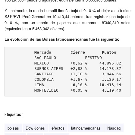
Y finalmente, la ronda bursátil limeña bajó el 0.10 % al dejar a su índice
S&P/BVL Perú General en 10.413,44 enteros, tras registrar una baja del
0.10 %, con un monto de papeles que sumaron 18’340,819 soles
(equivalentes a 5’468,342 dólares).
La evolución de las Bolsas latinoamericanas fue la siguiente:
           Mercado        Cierre       Puntos
	   SAO PAULO            FESTIVO

	   MÉXICO         +0,62 %     44.895,02

	   BUENOS AIRES   +2,88 %     14.173,87

	   SANTIAGO       +1,10 %      3.844,66

	   COLOMBIA       +1,67 %      1.139,17

LIMA           -0,10 %     10.413,44
	   MONTEVIDEO     +0,05 %      4.119,40
Etiquetas :
bolsas
Dow Jones
efectos
latinoamericanas
Nasdaq