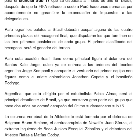
para el
Mundial Sub 17
que se disputará a finales de año en Brasil,
después de que la FIFA retirase la sede a Perú hace unas semanas por
aparentemente no garantizar la exoneración de impuestos a las
delegaciones.
Para lograr los boletos a Brasil deberán ocupar alguna de las cuatro
primeras plazas del hexagonal final, que disputarán los que terminen en
las tres primeras posiciones de cada grupo. El primer clasificado del
hexagonal será el ganador del torneo.
Para esta ocasión Brasil tiene como principal figura al delantero del
Santos Kaio Jorge, quien ya se entrena a las órdenes del técnico
argentino Jorge Sampaoli y comparte el vestuario del primer equipo con
figuras como el ariete colombiano Jonathan Copete y el brasileño
Rodrygo.
Argentina, que está dirigida por el exfutbolista Pablo Aimar, será el
principal desafiante de Brasil, ya que conserva gran parte del grupo que
hace dos años se coronó campeón del último sudamericano sub’15.
La columna vertebral de la Albiceleste está formada por el defensa de
Belgrano Bruno Amione, el centrocampista de Newell’s Juan Sforza, el
extremo izquierdo de Boca Juniors Exequiel Zeballos y el delantero del
Atlético Rafaela Matías Godoy.