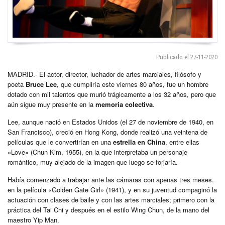
Publicado el 27-11-2020
MADRID.- El actor, director, luchador de artes marciales, filósofo y
poeta
Bruce Lee
, que cumpliría este viernes 80 años, fue un hombre
dotado con mil talentos que murió trágicamente a los 32 años, pero que
aún sigue muy presente en la
memoria colectiva
.
Lee, aunque nació en Estados Unidos (el 27 de noviembre de 1940, en
San Francisco), creció en Hong Kong, donde realizó una veintena de
películas que le convertirían en una
estrella en China
, entre ellas
«Love» (Chun Kim, 1955), en la que interpretaba un personaje
romántico, muy alejado de la imagen que luego se forjaría.
Había comenzado a trabajar ante las cámaras con apenas tres meses.
en la película «Golden Gate Girl» (1941), y en su juventud compaginó la
actuación con clases de baile y con las artes marciales; primero con la
práctica del Tai Chi y después en el estilo Wing Chun, de la mano del
maestro Yip Man.