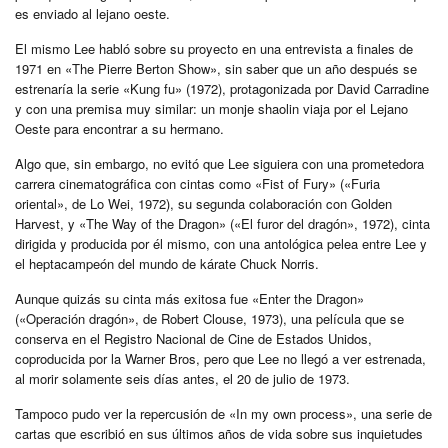
es enviado al lejano oeste.
El mismo Lee habló sobre su proyecto en una entrevista a finales de
1971 en «The Pierre Berton Show», sin saber que un año después se
estrenaría la serie «Kung fu» (1972), protagonizada por David Carradine
y con una premisa muy similar: un monje shaolin viaja por el Lejano
Oeste para encontrar a su hermano.
Algo que, sin embargo, no evitó que Lee siguiera con una prometedora
carrera cinematográfica con cintas como «Fist of Fury» («Furia
oriental», de Lo Wei, 1972), su segunda colaboración con Golden
Harvest, y «The Way of the Dragon» («El furor del dragón», 1972), cinta
dirigida y producida por él mismo, con una antológica pelea entre Lee y
el heptacampeón del mundo de kárate Chuck Norris.
Aunque quizás su cinta más exitosa fue «Enter the Dragon»
(«Operación dragón», de Robert Clouse, 1973), una película que se
conserva en el Registro Nacional de Cine de Estados Unidos,
coproducida por la Warner Bros, pero que Lee no llegó a ver estrenada,
al morir solamente seis días antes, el 20 de julio de 1973.
Tampoco pudo ver la repercusión de «In my own process», una serie de
cartas que escribió en sus últimos años de vida sobre sus inquietudes