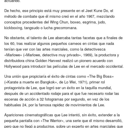
actuando.
De hecho, ese principio está muy presente en el Jeet Kune Do, el
método de combate que él mismo creó en el año 1967, mezclando
conceptos procedentes del Wing Chun, boxeo, esgrima, judo,
kickboxing, tangsudo o lucha grecorromana.
No obstante, el talento de Lee abarcaba tantas facetas que a finales de
los 60, tras realizar algunos pequeños cameos en cintas que nada
tenían que ver con las artes marciales, como la detectivesca
«Marlowe» («Marlowe, detective muy privado», 1969), la productora y
distribuidora china Golden Harvest realizó un pionero acuerdo con
Hollywood para introducir las películas de Lee en el mercado occidental.
Una unión que propiciaría el éxito de cintas como «The Big Boss»
(«Karate a muerte en Bangkok», de Lo Wei, 1971), primer rol
protagonista de Lee, que logró ser un éxito en la taquilla mundial,
después de un accidentado rodaje para el que fue necesario rodar las
escenas de acción a 32 fotogramas por segundo, en vez de los
habituales 24, por la famosa rapidez de movimientos de Lee.
Apariciones cinematográficas que Lee intentó, sin éxito, extender a la
pequeña pantalla con «The Warrior», una serie que él mismo desarrolló,
pero que no llegó a producirse, sobre un experto en artes marciales que