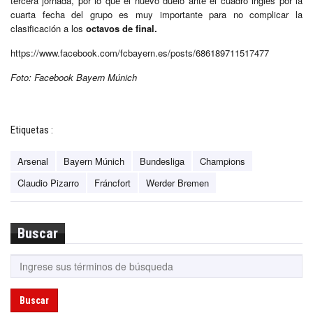
tercera jornada, por lo que el nuevo duelo ante el cuadro ingles por la
cuarta fecha del grupo es muy importante para no complicar la
clasificación a los
octavos de final.
https://www.facebook.com/fcbayern.es/posts/686189711517477
Foto: Facebook Bayern Múnich
Etiquetas :
Arsenal
Bayern Múnich
Bundesliga
Champions
Claudio Pizarro
Fráncfort
Werder Bremen
Buscar
Buscar