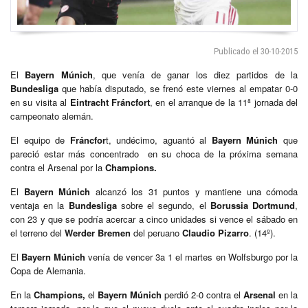
Publicado el 30-10-2015
El
Bayern Múnich
, que venía de ganar los diez partidos de la
Bundesliga
que había disputado, se frenó este viernes al empatar 0-0
en su visita al
Eintracht Fráncfort
, en el arranque de la 11ª jornada del
campeonato alemán.
El equipo de
Fráncfor
t, undécimo, aguantó al
Bayern Múnich
que
pareció estar más concentrado en su choca de la próxima semana
contra el Arsenal por la
Champions.
El
Bayern Múnich
alcanzó los 31 puntos y mantiene una cómoda
ventaja en la
Bundesliga
sobre el segundo, el
Borussia Dortmund
,
con 23 y que se podría acercar a cinco unidades si vence el sábado en
el terreno del
Werder Bremen
del peruano
Claudio Pizarro
. (14º).
El
Bayern Múnich
venía de vencer 3a 1 el martes en Wolfsburgo por la
Copa de Alemania.
En la
Champions,
el
Bayern Múnich
perdió 2-0 contra el
Arsenal
en la