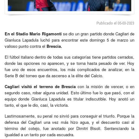
Publicado el 05-03-2023
En el Stadio Mario Rigamonti
se dio un gran partido donde Cagliari de
Gianluca Lapadula luchó para encontrar este domingo 5 de marzo un
valioso punto contra el
Brescia.
El fútbol italiano dentro de todas sus categorías tiene partidos cerrados,
donde las opciones no aparecen, y se torna hasta pesado de ver. Hoy
fue uno de esos encuentros, los más complicados de analizar, en la
Serie B del torneo que da ascenso a la élite del Calcio.
Cagliari visitó el terreno de
Brescia
con la misión de vencer, o en
segundo caso, robar alguna unidad. Esto último fue lo que pasó, con el
equipo donde Gianluca Lapadula es titular indiscutible. Hoy anotó un
tanto, el que le dio, casi, la victoria.
Lastimosamente, su penal no sirvió para conseguir el triunfo. Porque la
defensa del Cagliari una vez más hizo agua, y el descuento casi al
término del cotejo, fue anotado por Dimitri Bisoli. Sentenciando la
igualdad a un tanto por cada escuadra.