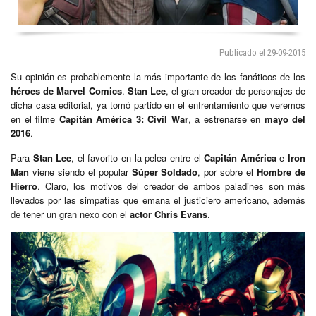
Publicado el 29-09-2015
Su opinión es probablemente la más importante de los fanáticos de los
héroes de Marvel Comics
.
Stan Lee
, el gran creador de personajes de
dicha casa editorial, ya tomó partido en el enfrentamiento que veremos
en el filme
Capitán América 3: Civil War
, a estrenarse en
mayo del
2016
.
Para
Stan Lee
, el favorito en la pelea entre el
Capitán América
e
Iron
Man
viene siendo el popular
Súper Soldado
, por sobre el
Hombre de
Hierro
. Claro, los motivos del creador de ambos paladines son más
llevados por las simpatías que emana el justiciero americano, además
de tener un gran nexo con el
actor Chris Evans
.