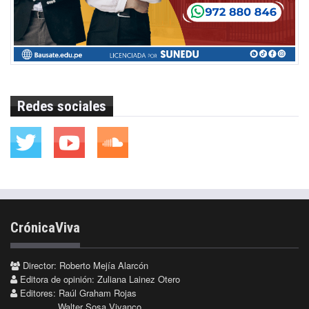
Redes sociales
CrónicaViva
Director: Roberto Mejía Alarcón
Editora de opinión: Zuliana Lainez Otero
Editores: Raúl Graham Rojas
Walter Sosa Vivanco