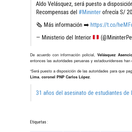
Aldo Velásquez, será puesto a disposició
Recompensas del
#Mininter
ofrecía S/ 20
🗞️ Más información ➡️
https://t.co/heM
— Ministerio del Interior
(@MininterPe
De acuerdo con información policial,
Velásquez Asenci
entonces las autoridades peruanas y estadounidenses han c
“Será puesto a disposición de las autoridades para que pagu
Lima
,
coronel PNP Carlos López
.
31 años del asesinato de estudiantes de 
Etiquetas :