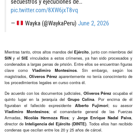
secuestros y ejecuciones de…
pic.twitter.com/8XW6jxT8vq
—
Wayka (@WaykaPeru)
June 2, 2026
Mientras tanto, otros altos mandos del
Ejército
, junto con miembros del
SIN
y el
SIE
vinculados a estos crímenes, ya han sido procesados y
condenados a largas penas de prisión. Entre ellos se encuentran figuras
clave como
Vladimiro Montesinos
. Sin embargo, según los
magistrados,
Oliveros Pérez
aparentemente no tenía conocimiento de
los procedimientos legales en curso contra él.
De acuerdo con los documentos judiciales,
Oliveros Pérez
ocupaba el
quinto lugar en la jerarquía del
Grupo Colina
. Por encima de él
figuraban el fallecido expresidente
Alberto Fujimori
; su asesor
Vladimiro Montesinos
; el comandante general de las Fuerzas
Armadas,
Nicolás Hermoza Ríos
; y
Jorge Enrique Nadal Paiva
,
director de
Inteligencia del Ejército (DINTE)
. Todos ellos han recibido
condenas que oscilan entre los 20 y 25 años de cárcel.