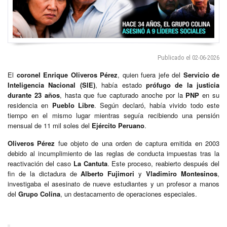
Publicado el 02-06-2026
El
coronel Enrique Oliveros Pérez
, quien fuera jefe del
Servicio de
Inteligencia Nacional (SIE)
, había estado
prófugo de la justicia
durante 23 años
, hasta que fue capturado anoche por la
PNP
en su
residencia en
Pueblo Libre
. Según declaró, había vivido todo este
tiempo en el mismo lugar mientras seguía recibiendo una pensión
mensual de 11 mil soles del
Ejército Peruano
.
Oliveros Pérez
fue objeto de una orden de captura emitida en 2003
debido al incumplimiento de las reglas de conducta impuestas tras la
reactivación del caso
La Cantuta
. Este proceso, reabierto después del
fin de la dictadura de
Alberto Fujimori
y
Vladimiro Montesinos
,
investigaba el asesinato de nueve estudiantes y un profesor a manos
del
Grupo Colina
, un destacamento de operaciones especiales.