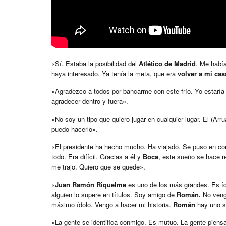
«Sí. Estaba la posibilidad del
Atlético de Madrid
. Me habí
haya interesado. Ya tenía la meta, que era
volver a mi cas
«Agradezco a todos por bancarme con este frío. Yo estaría 
agradecer dentro y fuera».
«No soy un tipo que quiero jugar en cualquier lugar. El (A
puedo hacerlo».
«El presidente ha hecho mucho. Ha viajado. Se puso en co
todo. Era difícil. Gracias a él y
Boca
, este sueño se hace r
me trajo. Quiero que se quede».
«
Juan Ramón Riquelme
es uno de los más grandes. Es ído
alguien lo supere en títulos. Soy amigo de
Román.
No vengo
máximo ídolo. Vengo a hacer mi historia.
Román
hay uno s
«La gente se identifica conmigo. Es mutuo. La gente piens