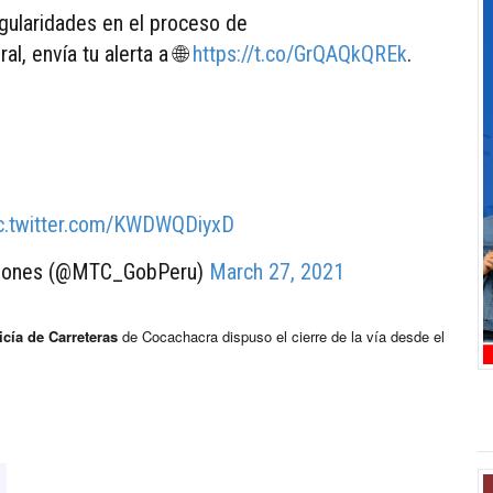
egularidades en el proceso de
al, envía tu alerta a 🌐
https://t.co/GrQAQkQREk
.
c.twitter.com/KWDWQDiyxD
aciones (@MTC_GobPeru)
March 27, 2021
icía de Carreteras
de Cocachacra dispuso el cierre de la vía desde el