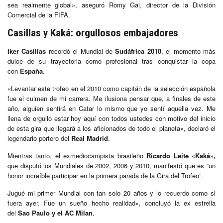
sea realmente global», aseguró Romy Gai, director de la División
Comercial de la FIFA.
Casillas y Kaká: orgullosos embajadores
Iker Casillas
recordó el Mundial de
Sudáfrica 2010
, el momento más
dulce de su trayectoria como profesional tras conquistar la copa
con
España
.
«Levantar este trofeo en el 2010 como capitán de la selección española
fue el culmen de mi carrera. Me ilusiona pensar que, a finales de este
año, alguien sentirá en Catar lo mismo que yo sentí aquella vez. Me
llena de orgullo estar hoy aquí con todos ustedes con motivo del inicio
de esta gira que llegará a los aficionados de todo el planeta», declaró el
legendario portero del
Real Madrid
.
Mientras tanto, el exmediocampista brasileño
Ricardo Leite «Kaká»,
que disputó los Mundiales de 2002, 2006 y 2010, manifestó que es “un
honor increíble participar en la primera parada de la Gira del Trofeo”.
Jugué mi primer Mundial con tan solo 20 años y lo recuerdo como si
fuera ayer. Fue un sueño hecho realidad», concluyó la ex estrella
del
Sao Paulo y el AC Milan
.