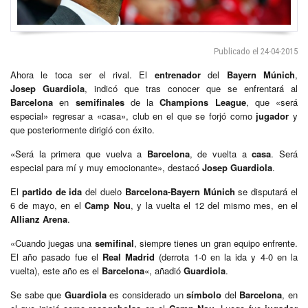
Publicado el 24-04-2015
Ahora le toca ser el rival. El
entrenador
del
Bayern Múnich
,
Josep Guardiola
, indicó que tras conocer que se enfrentará al
Barcelona
en
semifinales
de la
Champions League
, que «será
especial» regresar a «casa», club en el que se forjó como
jugador
y
que posteriormente dirigió con éxito.
«Será la primera que vuelva a
Barcelona
, de vuelta a
casa
. Será
especial para mí y muy emocionante», destacó
Josep Guardiola
.
El
partido de ida
del duelo
Barcelona-Bayern Múnich
se disputará el
6 de mayo, en el
Camp Nou
, y la vuelta el 12 del mismo mes, en el
Allianz Arena
.
«Cuando juegas una
semifinal
, siempre tienes un gran equipo enfrente.
El año pasado fue el
Real Madrid
(derrota 1-0 en la ida y 4-0 en la
vuelta), este año es el
Barcelona
«, añadió
Guardiola
.
Se sabe que
Guardiola
es considerado un
símbolo
del
Barcelona
, en