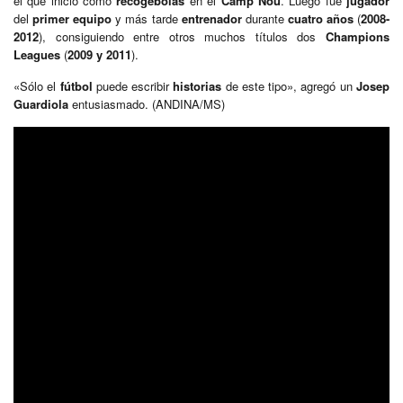
el que inició como
recogebolas
en el
Camp Nou
. Luego fue
jugador
del
primer equipo
y más tarde
entrenador
durante
cuatro años
(
2008-
2012
), consiguiendo entre otros muchos títulos dos
Champions
Leagues
(
2009 y 2011
).
«Sólo el
fútbol
puede escribir
historias
de este tipo», agregó un
Josep
Guardiola
entusiasmado. (ANDINA/MS)