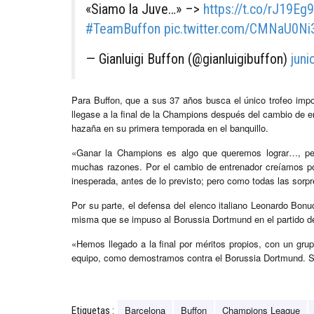
«Siamo la Juve…» –>
https://t.co/rJ19Eg
#TeamBuffon
pic.twitter.com/CMNaU0Ni
— Gianluigi Buffon (@gianluigibuffon)
juni
Para Buffon, que a sus 37 años busca el único trofeo impo
llegase a la final de la Champions después del cambio de en
hazaña en su primera temporada en el banquillo.
«Ganar la Champions es algo que queremos lograr…, per
muchas razones. Por el cambio de entrenador creíamos pod
inesperada, antes de lo previsto; pero como todas las sorpr
Por su parte, el defensa del elenco italiano Leonardo Bonu
misma que se impuso al Borussia Dortmund en el partido de
«Hemos llegado a la final por méritos propios, con un grup
equipo, como demostramos contra el Borussia Dortmund. S
Barcelona
Buffon
Champions League
Etiquetas :