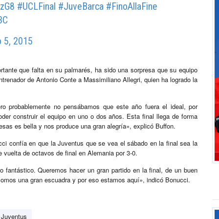
9zG8
#UCLFinal
#JuveBarca
#FinoAllaFine
3C
o 5, 2015
rtante que falta en su palmarés, ha sido una sorpresa que su equipo
trenador de Antonio Conte a Massimiliano Allegri, quien ha logrado la
o probablemente no pensábamos que este año fuera el ideal, por
er construir el equipo en uno o dos años. Esta final llega de forma
esas es bella y nos produce una gran alegría», explicó Buffon.
cci confía en que la Juventus que se vea el sábado en la final sea la
 vuelta de octavos de final en Alemania por 3-0.
o fantástico. Queremos hacer un gran partido en la final, de un buen
omos una gran escuadra y por eso estamos aquí», indicó Bonucci.
Juventus