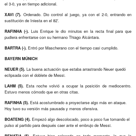
el 3-0, ya en tiempo adicional.
XAVI (7).
Ordenado. Dio control al juego, ya con el 2-0, entrando en
sustitución de Iniesta en el 82′.
RAFINHA (-).
Luis Enrique le dio minutos en la recta final para que
pudiera enfrentarse con su hermano Thiago Alcántara.
BARTRA (-).
Entró por Mascherano con el tiempo casi cumplido.
BAYERN MÚNICH
NEUER (5).
La buena actuación que estaba arrastrando Neuer quedó
eclipsada con el doblete de Messi.
LAHM (5).
Esta noche volvió a ocupar la posición de mediocentro.
Estuvo menos cómodo que en otras citas.
RAFINHA (5).
Está acostumbrado a proyectarse algo más en ataque.
Hoy tuvo su versión más pausada y menos ofensiva.
BOATENG (4).
Empezó algo descolocado, poco a poco fue tomando el
pulso al partido para después caer ante el embrujo de Messi.
BENATIA (5).
Estuvo bien colocado en todo momento, lo que le