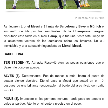
Publicado el 06-05-2015
Así jugaron
Lionel Messi
y 21 más de
Barcelona
y
Bayern Múnich
el
encuentro de ida por las semifinales de la
Champions League
,
disputado esta tarde en el
Nou Camp
, que fue una fiesta total luego de
la aplastante victoria de los catalanes sobre los bávaros. Un 3-0
inolvidable y una actuación legendaria de
Lionel Messi
.
BARCELONA
TER STEGEN (7).
Atinado: Resolvió bien las pocas ocasiones que el
Bayern le puso en apuros.
ALVES (8).
Determinante: Fue de menos a más, hasta el punto de
acabar siendo decisivo. Dio el pase a Messi que acabó en el 1-0,
después de una brillante recuperación al borde del área rival, con caño
incluido.
PIQUÉ (8).
Impreciso en los primeros minutos, tardó poco en tomarle el
pulso al partido. Atento en el corte y preciso en el pase.