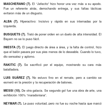
MASCHERANO (7).
El “Jefecito” hizo honor una vez más a su apodo.
Fue un referente atrás, derrochando entrega, y sus faltas tácticas
evitaron más de un disgusto.
ALBA (7).
Hiperactivo: Incisivo y rápido en sus internadas por la
izquierda.
BUSQUETS (7).
Trató de poner orden en un duelo de alta intensidad. El
Bayern no se lo puso fácil.
INIESTA (7).
El juego directo de área a área, y la falta de control, hizo
que el balón pasara por sus pies menos de lo deseable. Cuando lo tuvo,
dio sensatez y aplomo.
RAKITIC (7).
Se sacrificó por el equipo, mostrando su cara más
batalladora.
LUIS SUÁREZ (7).
No estuvo fino en el remate, pero a cambio se
esmeró en la presión y la recuperación de balones.
MESSI (10).
De otra galaxia. Se segundo gol fue una obra de arte, una
exhibición 100% “maradoniana”.
NEYMAR (7).
Le puso voluntad, pero no fue su noche hasta que marcó