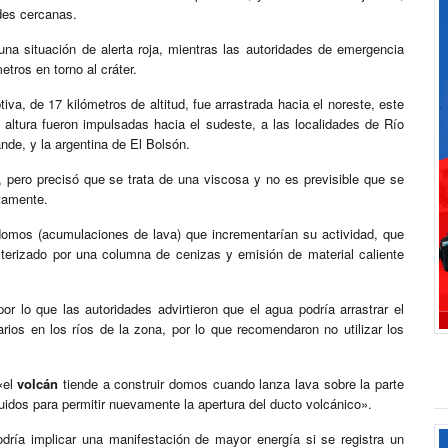
des cercanas.
na situación de alerta roja, mientras las autoridades de emergencia
etros en torno al cráter.
a, de 17 kilómetros de altitud, fue arrastrada hacia el noreste, este
 altura fueron impulsadas hacia el sudeste, a las localidades de Río
de, y la argentina de El Bolsón.
, pero precisó que se trata de una viscosa y no es previsible que se
tamente.
omos (acumulaciones de lava) que incrementarían su actividad, que
acterizado por una columna de cenizas y emisión de material caliente
r lo que las autoridades advirtieron que el agua podría arrastrar el
ios en los ríos de la zona, por lo que recomendaron no utilizar los
«el
volcán
tiende a construir domos cuando lanza lava sobre la parte
ruidos para permitir nuevamente la apertura del ducto volcánico».
odría implicar una manifestación de mayor energía si se registra un