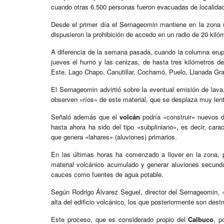
cuando otras 6.500 personas fueron evacuadas de localida
Desde el primer día el Sernageomin mantiene en la zona u
dispusieron la prohibición de accedo en un radio de 20 kilóm
A diferencia de la semana pasada, cuando la columna eruptiv
jueves el humo y las cenizas, de hasta tres kilómetros de
Este, Lago Chapo, Canutillar, Cochamó, Puelo, Llanada Gran
El Sernageomin advirtió sobre la eventual emisión de lava
observen «ríos» de este material, que se desplaza muy len
Señaló además que el
volcán
podría «construir» nuevos d
hasta ahora ha sido del tipo «subpliniano», es decir, car
que genera «lahares» (aluviones) primarios.
En las últimas horas ha comenzado a llover en la zona, po
material volcánico acumulado y generar aluviones secundar
cauces como fuentes de agua potable.
Según Rodrigo Álvarez Seguel, director del Sernageomin, 
alta del edificio volcánico, los que posteriormente son dest
Este proceso, que es considerado propio del
Calbuco
, p