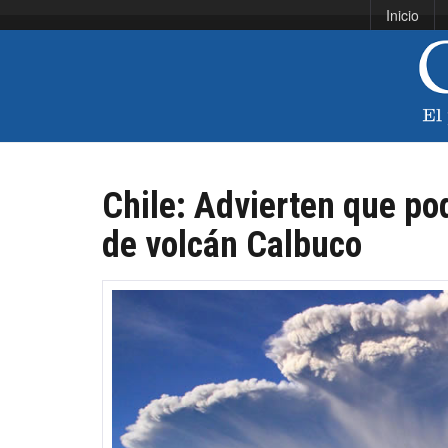
Inicio
Chile: Advierten que po
de volcán Calbuco