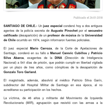
Publicado el 26-01-2018
SANTIAGO DE CHILE.-
Un
juez especial
condenó hoy a dos antiguos
agentes de la policía secreta de
Augusto Pinochet
por el
secuestro
calificado
(desaparición) de un
profesor de música
de la
Universidad
de Chile
ocurrido en 1974, según informaron fuentes policiales.
El juez especial
Mario Carroza
, de la Corte de Apelaciones de
Santiago, condenó en su fallo a
Manuel Carevic Cubillos
y
Patricio
Silva Abarca
, exagentes de la
DINA
(Dirección de Inteligencia
Nacional) a 541 días de prisión, que podrán cumplir en libertad vigilada
por un plazo de tres años, como cómplices de la desaparición de
Gonzalo Toro Garland
.
El magistrado, además, absolvió al médico Patricio Silva Garín,
subdirector del Hospital Militar de Santiago en esa época, al no
acreditarse su participación en los hechos.
La víctima, de 46 años y militante del Movimiento de Izquierda
Revolucionaria (MIR), agrupación que resistió con las armas a la