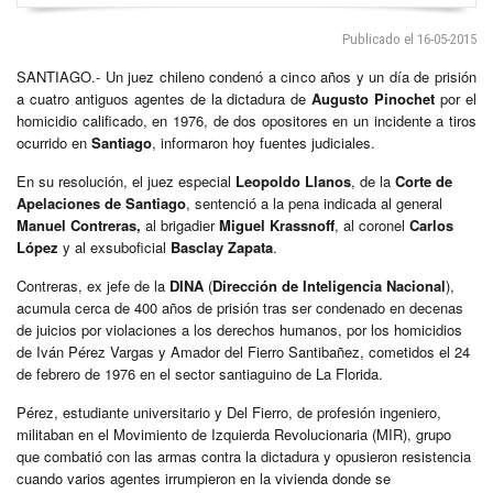
Publicado el 16-05-2015
SANTIAGO.- Un juez chileno condenó a cinco años y un día de prisión
a cuatro antiguos agentes de la dictadura de
Augusto Pinochet
por el
homicidio calificado, en 1976, de dos opositores en un incidente a tiros
ocurrido en
Santiago
, informaron hoy fuentes judiciales.
En su resolución, el juez especial
Leopoldo Llanos
, de la
Corte de
Apelaciones de Santiago
, sentenció a la pena indicada al general
Manuel Contreras,
al brigadier
Miguel Krassnoff
, al coronel
Carlos
López
y al exsuboficial
Basclay Zapata
.
Contreras, ex jefe de la
DINA
(
Dirección de Inteligencia Nacional
),
acumula cerca de 400 años de prisión tras ser condenado en decenas
de juicios por violaciones a los derechos humanos, por los homicidios
de Iván Pérez Vargas y Amador del Fierro Santibañez, cometidos el 24
de febrero de 1976 en el sector santiaguino de La Florida.
Pérez, estudiante universitario y Del Fierro, de profesión ingeniero,
militaban en el Movimiento de Izquierda Revolucionaria (MIR), grupo
que combatió con las armas contra la dictadura y opusieron resistencia
cuando varios agentes irrumpieron en la vivienda donde se