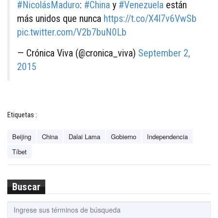
#NicolásMaduro
:
#China
y
#Venezuela
están
más unidos que nunca
https://t.co/X4l7v6VwSb
pic.twitter.com/V2b7buN0Lb
— Crónica Viva (@cronica_viva)
September 2,
2015
Etiquetas :
Beijing
China
Dalai Lama
Gobierno
Independencia
Tíbet
Buscar