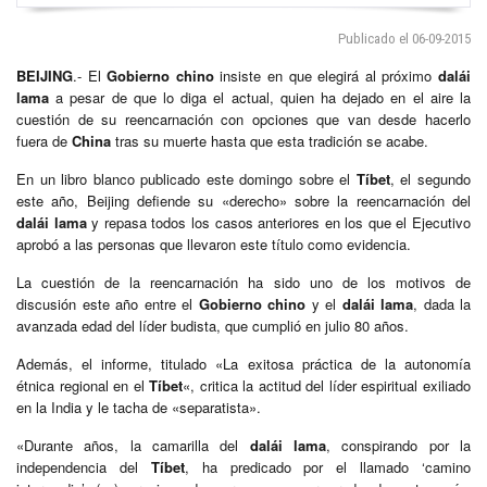
Publicado el 06-09-2015
BEIJING
.- El
Gobierno chino
insiste en que elegirá al próximo
dalái
lama
a pesar de que lo diga el actual, quien ha dejado en el aire la
cuestión de su reencarnación con opciones que van desde hacerlo
fuera de
China
tras su muerte hasta que esta tradición se acabe.
En un libro blanco publicado este domingo sobre el
Tíbet
, el segundo
este año, Beijing defiende su «derecho» sobre la reencarnación del
dalái lama
y repasa todos los casos anteriores en los que el Ejecutivo
aprobó a las personas que llevaron este título como evidencia.
La cuestión de la reencarnación ha sido uno de los motivos de
discusión este año entre el
Gobierno chino
y el
dalái lama
, dada la
avanzada edad del líder budista, que cumplió en julio 80 años.
Además, el informe, titulado «La exitosa práctica de la autonomía
étnica regional en el
Tíbet
«, critica la actitud del líder espiritual exiliado
en la India y le tacha de «separatista».
«Durante años, la camarilla del
dalái lama
, conspirando por la
independencia del
Tíbet
, ha predicado por el llamado ‘camino