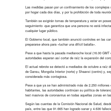
Las medidas pasan por un confinamiento de los complejos re
por hogar cada dos días, y por la prohibición de toda reunión
También se exigirán tomas de temperatura y estar en poses
seguimiento -que garantiza que una persona no está infecta
cualquier lugar público.
El Gobierno local, que también anunció controles en las car
prepararse ahora para «luchar una difícil batalla».
Pese a que hasta la pasada medianoche local (16.00 GMT de
autoridades esperan así cortar de raíz la expansión del cor
El actual rebrote se detectó a mediados de octubre a raíz de
de Gansu, Mongolia Interior (norte) y Shaanxi (centro) y, se
considerada más contagiosa.
Pese a que ya se han administrado más de 2.250 millones d
habitantes, las autoridades continúan su política de toleran
test masivos de coronavirus en todas aquellas zonas en la
Según las cuentas de la Comisión Nacional de Salud, desde
país, entre las que 91.665 han logrado sanar y 4.636 fallec