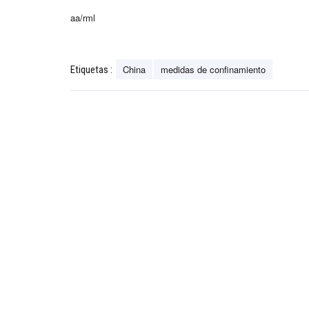
aa/rml
China
medidas de confinamiento
Etiquetas :