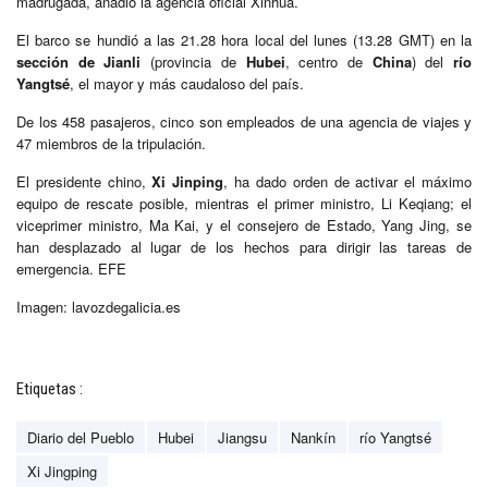
madrugada, añadió la agencia oficial Xinhua.
El barco se hundió a las 21.28 hora local del lunes (13.28 GMT) en la
sección de Jianli
(provincia de
Hubei
, centro de
China
) del
río
Yangtsé
, el mayor y más caudaloso del país.
De los 458 pasajeros, cinco son empleados de una agencia de viajes y
47 miembros de la tripulación.
El presidente chino,
Xi Jinping
, ha dado orden de activar el máximo
equipo de rescate posible, mientras el primer ministro, Li Keqiang; el
viceprimer ministro, Ma Kai, y el consejero de Estado, Yang Jing, se
han desplazado al lugar de los hechos para dirigir las tareas de
emergencia. EFE
Imagen: lavozdegalicia.es
Etiquetas :
Diario del Pueblo
Hubei
Jiangsu
Nankín
río Yangtsé
Xi Jingping