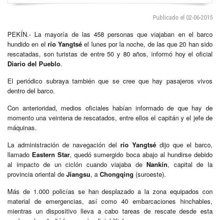
Publicado el 02-06-2015
PEKÍN.- La mayoría de las 458 personas que viajaban en el barco
hundido en el
río Yangtsé
el lunes por la noche, de las que 20 han sido
rescatadas, son turistas de entre 50 y 80 años, informó hoy el oficial
Diario del Pueblo
.
El periódico subraya también que se cree que hay pasajeros vivos
dentro del barco.
Con anterioridad, medios oficiales habían informado de que hay de
momento una veintena de rescatados, entre ellos el capitán y el jefe de
máquinas.
La administración de navegación del
río Yangtsé
dijo que el barco,
llamado
Eastern Star
, quedó sumergido boca abajo al hundirse debido
al impacto de un ciclón cuando viajaba de
Nankín
, capital de la
provincia oriental de
Jiangsu
, a
Chongqing
(suroeste).
Más de 1.000 policías se han desplazado a la zona equipados con
material de emergencias, así como 40 embarcaciones hinchables,
mientras un dispositivo lleva a cabo tareas de rescate desde esta