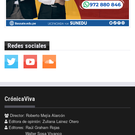
Redes sociales
CrónicaViva
Director: Roberto Mejía Alarcón
Editora de opinión: Zuliana Lainez Otero
Editores: Raúl Graham Rojas
Walter Sosa Vivanco