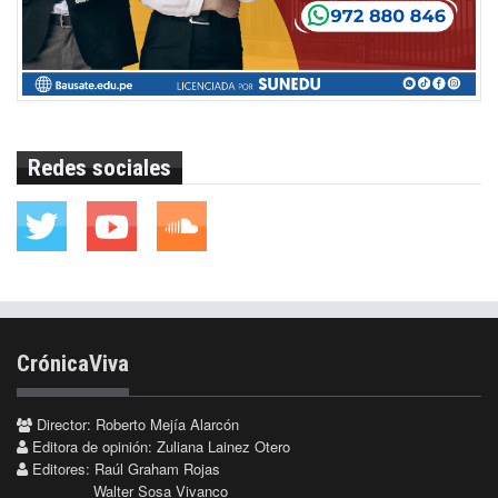
Redes sociales
CrónicaViva
Director: Roberto Mejía Alarcón
Editora de opinión: Zuliana Lainez Otero
Editores: Raúl Graham Rojas
Walter Sosa Vivanco