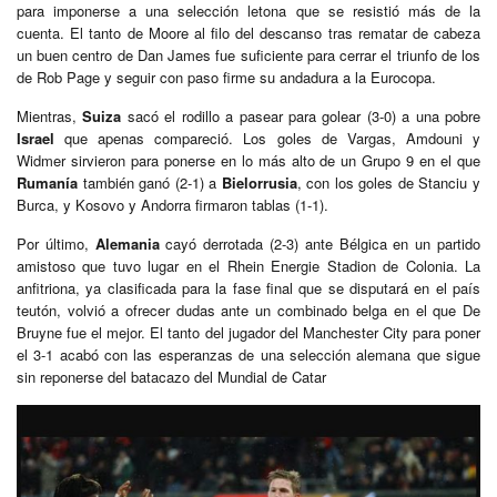
para imponerse a una selección letona que se resistió más de la
cuenta. El tanto de Moore al filo del descanso tras rematar de cabeza
un buen centro de Dan James fue suficiente para cerrar el triunfo de los
de Rob Page y seguir con paso firme su andadura a la Eurocopa.
Mientras,
Suiza
sacó el rodillo a pasear para golear (3-0) a una pobre
Israel
que apenas compareció. Los goles de Vargas, Amdouni y
Widmer sirvieron para ponerse en lo más alto de un Grupo 9 en el que
Rumanía
también ganó (2-1) a
Bielorrusia
, con los goles de Stanciu y
Burca, y Kosovo y Andorra firmaron tablas (1-1).
Por último,
Alemania
cayó derrotada (2-3) ante Bélgica en un partido
amistoso que tuvo lugar en el Rhein Energie Stadion de Colonia. La
anfitriona, ya clasificada para la fase final que se disputará en el país
teutón, volvió a ofrecer dudas ante un combinado belga en el que De
Bruyne fue el mejor. El tanto del jugador del Manchester City para poner
el 3-1 acabó con las esperanzas de una selección alemana que sigue
sin reponerse del batacazo del Mundial de Catar