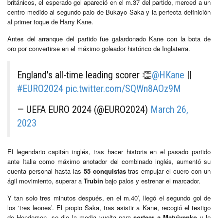
británicos, el esperado gol apareció en el m.37 del partido, merced a un
centro medido al segundo palo de Bukayo Saka y la perfecta definición
al primer toque de Harry Kane.
Antes del arranque del partido fue galardonado Kane con la bota de
oro por convertirse en el máximo goleador histórico de Inglaterra.
England's all-time leading scorer 👏
@HKane
||
#EURO2024
pic.twitter.com/SQWn8AOz9M
— UEFA EURO 2024 (@EURO2024)
March 26,
2023
El legendario capitán inglés, tras hacer historia en el pasado partido
ante Italia como máximo anotador del combinado inglés, aumentó su
cuenta personal hasta las
55 conquistas
tras empujar el cuero con un
ágil movimiento, superar a
Trubin
bajo palos y estrenar el marcador.
Y tan solo tres minutos después, en el m.40′, llegó el segundo gol de
los ‘tres leones’. El propio Saka, tras asistir a Kane, recogió el testigo
de Henderson, se dio la media vuelta para
sortear a Matviyenko
y le